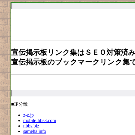
宣伝掲示板リンク集はＳＥＯ対策済
宣伝掲示板のブックマークリンク集
■IP分散
z-z.jp
mobile-bbs3.com
nbbs.biz
sameha.info