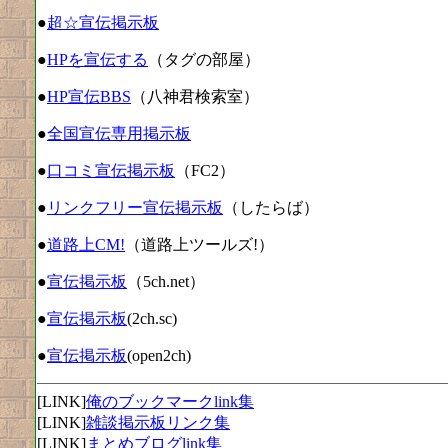
●
超☆宣伝掲示板
●
HPを宣伝する
（タグの部屋）
●
HP宣伝BBS
（八神君検索室）
●
全国宣伝専用掲示板
●
口コミ宣伝掲示板
（FC2）
●
リンクフリー宣伝掲示板
（したらば）
●
道路上CM!
（道路上ツールズ!）
●
宣伝掲示板
（5ch.net）
●
宣伝掲示板
(2ch.sc)
●
宣伝掲示板
(open2ch)
[LINK]
俺のブックマークlink集
[LINK]
雑談掲示板リンク集
[LINK]
まとめブログlink集