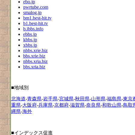
ebo.jp
pwrtube.com
smalog.jp
bm1.best-hit.tv
b1.best-hit.tv
b.ibbs.info
ebbs.jp
kbbs.jp
xbbs.jp
nbbs.xrie.biz
bbs.xrie.biz
nbbs.xria.biz
bbs.xria.biz
■地域別
北海道
-
青森県
-
岩手県
-
宮城県
-
秋田県
-
山形県
-
福島県
-
東京
重県
-
大阪府
-
兵庫県
-
京都府
-
滋賀県
-
奈良県
-
和歌山県
-
鳥取
縄県
-
海外
■インデックス促進