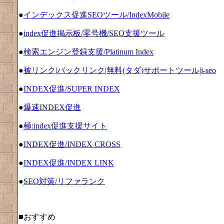
●
インデックス促進SEOツール/IndexMobile
●
index促進掲示板/零号機/SEO支援ツール
●
検索エンジン登録支援/Platinum Index
●
被リンク|バックリンク|無料(タダ)サポートツール|i-seo
●
INDEX促進/SUPER INDEX
●
爆速INDEX促進
●
極:index促進支援サイト
●
INDEX促進/INDEX CROSS
●
INDEX促進/INDEX LINK
●
SEO対策/リファランク
■おすすめ