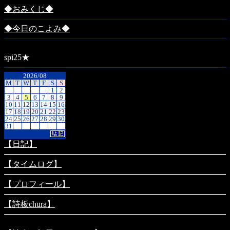
◆おみくじ◆
◆今日のこよみ◆
spi25★
2026/08
M
T
W
T
F
S
S
1
2
3
4
5
6
7
8
9
10
11
12
13
14
15
16
17
18
19
20
21
22
23
24
25
26
27
28
29
30
31
【日記】
【タイムログ】
【プロフィール】
【詩板chura】