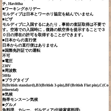
チ, Havittha
■ワーキングホリデー
モルディブは日本とワーホリ協定を結んでいません
■ビザ
モルディブに入国するにあたり，事前の査証取得は不要で
す。空港での入国時に，復路の航空券を提示することで３
０日の滞在の許可を取得することができます。
■日本からの直行便
日本からの直行便はありません
■国際免許証での運転
不可
■電圧
230V
■周波数
50Hz
■プラグタイプ
B(British standard),B3(British 3-pin),BF(British Flat pin),C(Co
ntinental)
■気候
熱帯モンスーン気候
■グルメ
魚料理、カレー、ガルディア(伝統家庭料理)