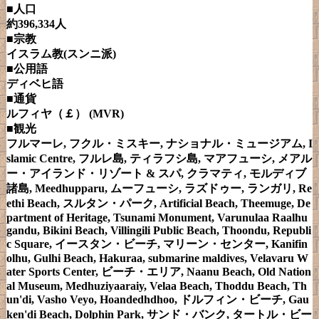
■人口
約396,334人
■宗教
イスラム教(スンニ派)
■公用語
ディベヒ語
■通貨
ルフィヤ（￡） (MVR)
■観光
フルマーレ, フクル・ミスキー, ナショナル・ミュージアム, I
slamic Centre, フルレ島, ティラフシ島, マアフューシ, メアル
ー・アイランド・リゾート & スパ, クラマティ, モルディブ
諸島, Meedhupparu, ムーフューシ, ラズドゥー, ランガリ, Re
ethi Beach, スルタン・パーク, Artificial Beach, Theemuge, De
partment of Heritage, Tsunami Monument, Varunulaa Raalhu
gandu, Bikini Beach, Villingili Public Beach, Thoondu, Republi
c Square, イースタン・ビーチ, マリーン・センター, Kanifin
olhu, Gulhi Beach, Hakuraa, submarine maldives, Velavaru W
ater Sports Center, ビーチ・エリア, Naanu Beach, Old Nation
al Museum, Medhuziyaaraiy, Velaa Beach, Thoddu Beach, Th
un'di, Vasho Veyo, Hoandedhdhoo, ドルフィン・ビーチ, Gau
ken'di Beach, Dolphin Park, サンド・バンク, タートル・ビー