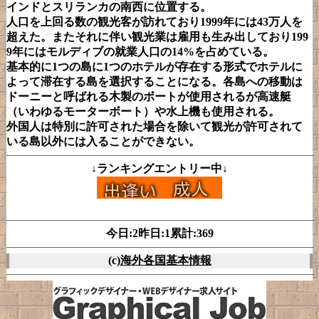
インドとスリランカの南西に位置する。
人口を上回る数の観光客が訪れており1999年には43万人を
超えた。またそれに伴い観光業は雇用も生み出しており199
9年にはモルディブの就業人口の14%を占めている。
基本的に1つの島に1つのホテルが存在する形式でホテルに
よって滞在する島を選択することになる。各島への移動は
ドーニーと呼ばれる木製のボートが使用されるが高速艇
（いわゆるモーターボート）や水上機も使用される。
外国人は特別に許可された場合を除いて観光が許可されて
いる島以外には入ることができない。
↓ランキングエントリー中↓
今日:2昨日:1累計:369
(c)
海外各国基本情報