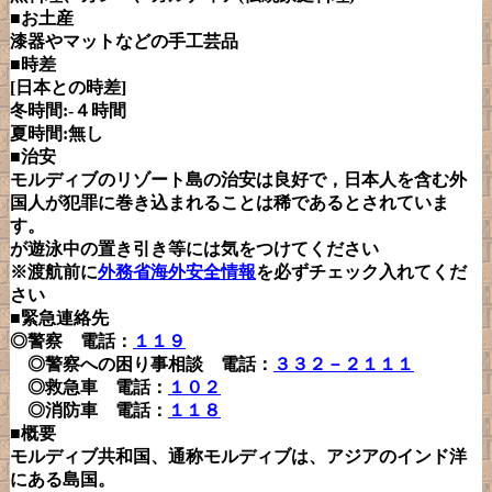
■お土産
漆器やマットなどの手工芸品
■時差
[日本との時差]
冬時間:-４時間
夏時間:無し
■治安
モルディブのリゾート島の治安は良好で，日本人を含む外
国人が犯罪に巻き込まれることは稀であるとされていま
す。
が遊泳中の置き引き等には気をつけてください
※渡航前に
外務省海外安全情報
を必ずチェック入れてくだ
さい
■緊急連絡先
◎警察 電話：
１１９
◎警察への困り事相談 電話：
３３２－２１１１
◎救急車 電話：
１０２
◎消防車 電話：
１１８
■概要
モルディブ共和国、通称モルディブは、アジアのインド洋
にある島国。