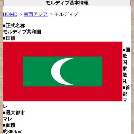
モルディブ基本情報
HOME
->
南西アジア
-> モルディブ
■正式名称
モルディブ共和国
■国旗
■国
歌
国
家
敬
礼
■首
都
マ
レ
■最大都市
マレ
■面積
約300k㎡