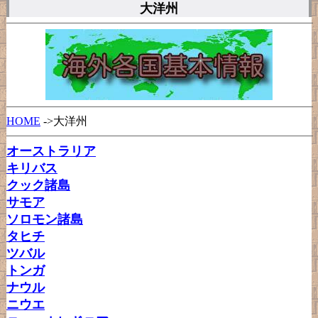
大洋州
HOME
->大洋州
オーストラリア
キリバス
クック諸島
サモア
ソロモン諸島
タヒチ
ツバル
トンガ
ナウル
ニウエ