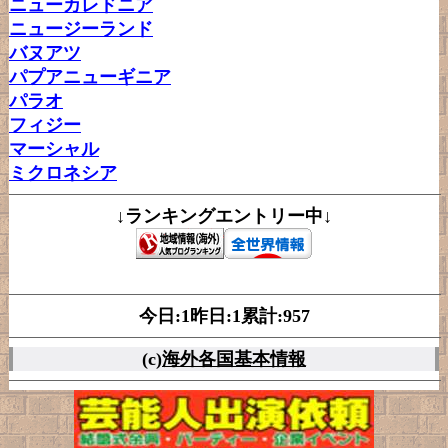
ニューカレドニア
ニュージーランド
バヌアツ
パプアニューギニア
パラオ
フィジー
マーシャル
ミクロネシア
↓ランキングエントリー中↓
今日:1昨日:1累計:957
(c)
海外各国基本情報