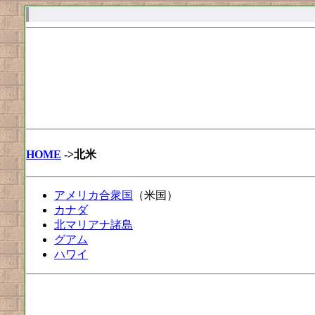
HOME
->北米
アメリカ合衆国
（米国）
カナダ
北マリアナ諸島
グアム
ハワイ