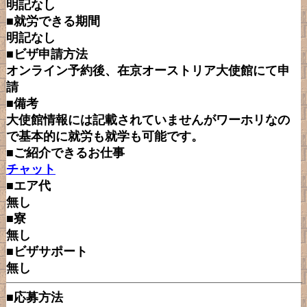
明記なし
■就労できる期間
明記なし
■ビザ申請方法
オンライン予約後、在京オーストリア大使館にて申
請
■備考
大使館情報には記載されていませんがワーホリなの
で基本的に就労も就学も可能です。
■ご紹介できるお仕事
チャット
■エア代
無し
■寮
無し
■ビザサポート
無し
■応募方法