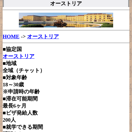
オーストリア
HOME
->
オーストリア
■協定国
オーストリア
■地域
全域（チャット）
■対象年齢
18～30歳
※申請時の年齢
■滞在可能期間
最長6ヶ月
■ビザ発給人数
200人
■就学できる期間