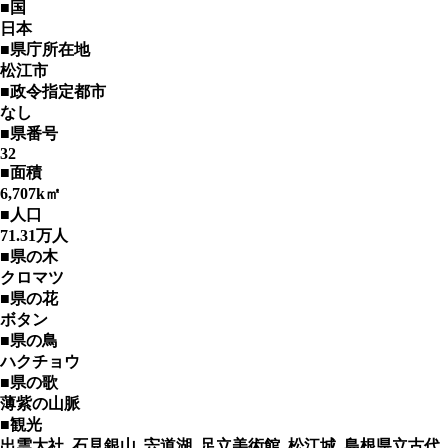
■国
日本
■県庁所在地
松江市
■政令指定都市
なし
■県番号
32
■面積
6,707k㎡
■人口
71.31万人
■県の木
クロマツ
■県の花
ボタン
■県の鳥
ハクチョウ
■県の歌
薄紫の山脈
■観光
出雲大社, 石見銀山, 宍道湖, 足立美術館, 松江城, 島根県立古代