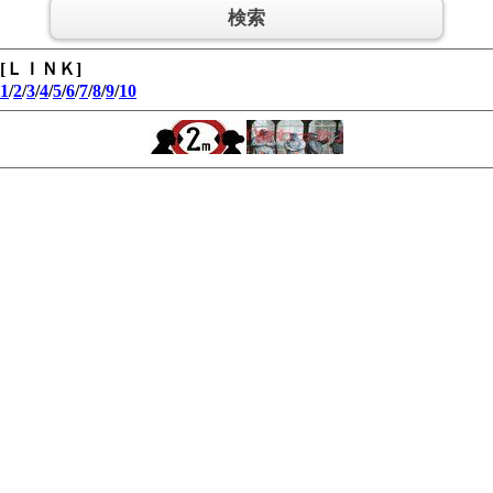
[ＬＩＮＫ]
1
/
2
/
3
/
4
/
5
/
6
/
7
/
8
/
9
/
10