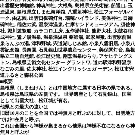
出雲歴史博物館, 神魂神社, 大根島, 島根県立美術館, 船通山, 玉
造温泉, 島根県立しまね海洋館, 八重垣神社, 松江フォーゲルパ
ーク, 由志園, 出雲日御碕灯台, 瑞穂ハイランド, 美保神社, 日御
碕神社, 稲佐の浜, 温泉津温泉, 仁摩サンドミュージアム, 須佐神
社, 堀川遊覧船, カラコロ工房, 玉作湯神社, 熊野大社, 太皷谷稲
成神社, 鷺ノ湯温泉, 温泉津温泉 薬師湯, 武家屋敷, 出雲駅前温
泉らんぷの湯, 津和野城, 宍道湖しじみ館, 小泉八雲旧居, 小泉八
雲記念館, 長楽園, 石見銀山世界遺産センター, 美保関灯台, 島根
県立三瓶自然館, 松江歴史館, 割烹温泉ゆらり, アサヒテングス
トン, 島根県芸術文化センター グラントワ, 道の駅津和野温泉
なごみの里, 佐太神社, 松江イングリッシュガ ーデン, 松江市宍
道ふるさと森林公園
■概要
島根県（しまねけん）とは中国地方に属する日本の県である。
島根県は鳥取県の左側です。 世界遺産として石見銀山、国宝
として出雲大社、松江城が有名。
他県との最大の違いは
旧暦10月のことを全国では神無月と呼ぶのに対して、出雲地方
では神在月と呼ぶ。
これは全国から神様が集まるから他県は神様不在になるから神
無月と呼ぶが