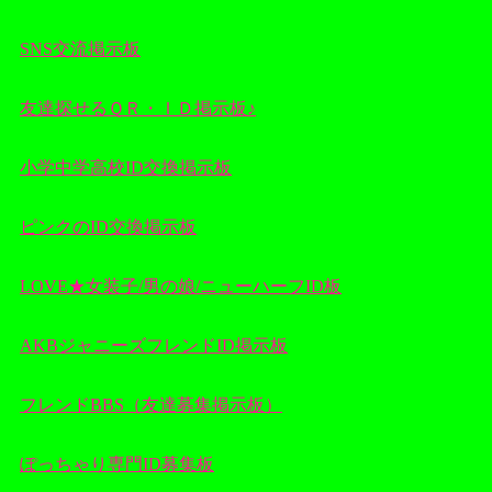
SNS交流掲示板
友達探せるＱＲ・ＩＤ掲示板♪
小学中学高校ID交換掲示板
ピンクのID交換掲示板
LOVE★女装子/男の娘/ニューハーフID板
AKBジャニーズフレンドID掲示板
フレンドBBS（友達募集掲示板）
ぽっちゃり専門ID募集板