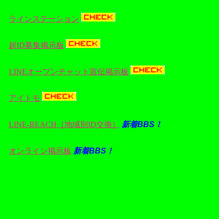
ラインステーション
超ID募集掲示板
LINEオープンチャット宣伝掲示板
アイトモ
LINE-BEACH［地域別ID交換］
新着BBS！
オンライン掲示板
新着BBS！