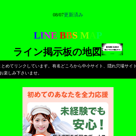
08/07
更新済み
L
I
N
E
B
B
S
M
A
P
ライン掲示板の地図
をまとめてリンクしています。有名どころから中小サイト、隠れ穴場サイ
お楽しみ下さいませ。